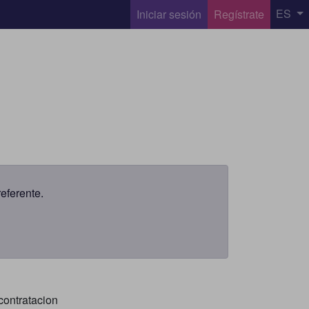
ES
Iniciar sesión
Regístrate
eferente.
 contratacion