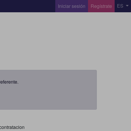
ES
Iniciar sesión
Regístrate
eferente.
 contratacion