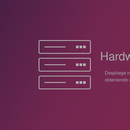
Hardw
Despliega m
obteniendo 