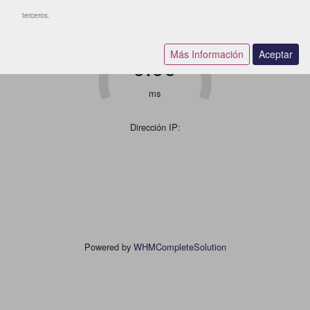
Jitter
terceros.
Más Información
Aceptar
ms
Dirección IP:
Powered by
WHMCompleteSolution