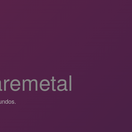
aremetal
undos.