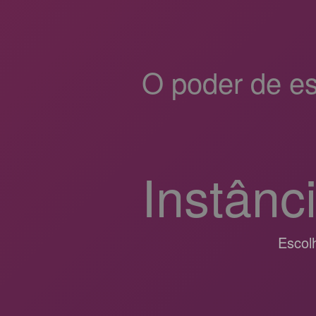
O poder de es
Instânc
Escol