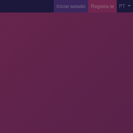
PT
Iniciar sessão
Registra-te