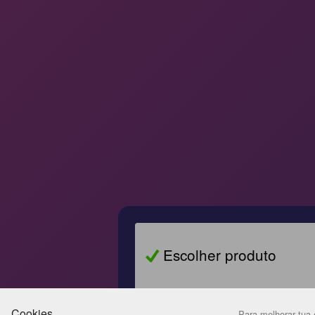
Escolher produto
De qual família?
Cookies
Para melhorar tua e