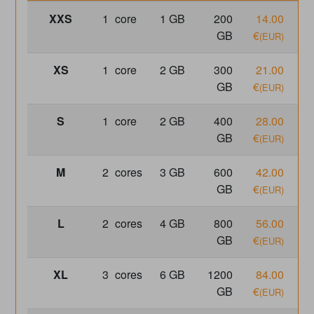
XXS
1
core
1 GB
200
14.00
14
GB
€
(EUR)
XS
1
core
2 GB
300
21.00
21
GB
€
(EUR)
S
1
core
2 GB
400
28.00
28
GB
€
(EUR)
M
2
cores
3 GB
600
42.00
42
GB
€
(EUR)
L
2
cores
4 GB
800
56.00
56
GB
€
(EUR)
XL
3
cores
6 GB
1200
84.00
84
GB
€
(EUR)