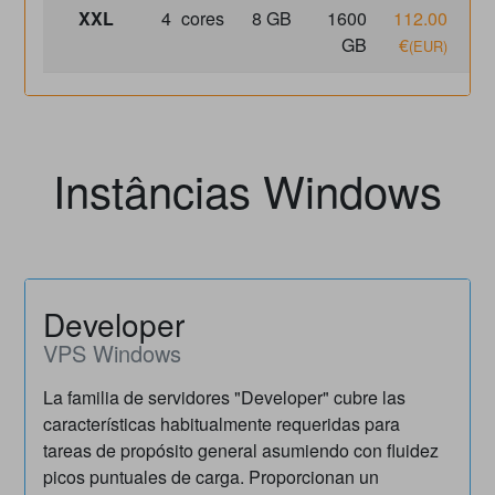
XXL
4
cores
8 GB
1600
112.00
1,
GB
€
(EUR)
Instâncias Windows
Developer
VPS Windows
La familia de servidores "Developer" cubre las
características habitualmente requeridas para
tareas de propósito general asumiendo con fluidez
picos puntuales de carga. Proporcionan un