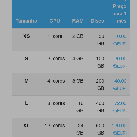
Preço
para 1
Tamanho
CPU
RAM
Disco
mês
XS
1
core
2 GB
50
10.00
1
GB
€
(EUR)
S
2
cores
4 GB
100
20.00
2
GB
€
(EUR)
M
4
cores
8 GB
200
40.00
4
GB
€
(EUR)
L
8
cores
16
400
72.00
7
GB
GB
€
(EUR)
XL
12
cores
24
600
120.00
1
GB
GB
€
(EUR)