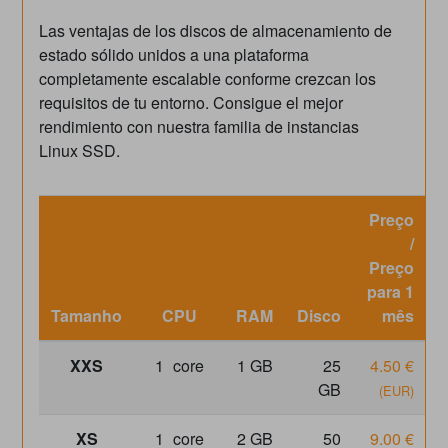
Las ventajas de los discos de almacenamiento de
estado sólido unidos a una plataforma
completamente escalable conforme crezcan los
requisitos de tu entorno. Consigue el mejor
rendimiento con nuestra familia de instancias
Linux SSD.
Preço
/
Preço
para 1
Tamanho
CPU
RAM
Disco
mês
XXS
1
core
1 GB
25
4.50 €
GB
(EUR)
XS
1
core
2 GB
50
9.00 €