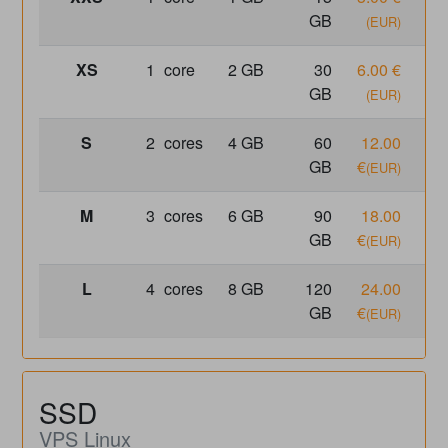
GB
€
(EUR)
(
XS
1
core
2 GB
30
6.00 €
6
GB
€
(EUR)
(
S
2
cores
4 GB
60
12.00
12
GB
€
€
(EUR)
(
M
3
cores
6 GB
90
18.00
18
GB
€
€
(EUR)
(
L
4
cores
8 GB
120
24.00
24
GB
€
€
(EUR)
(
SSD
VPS Linux