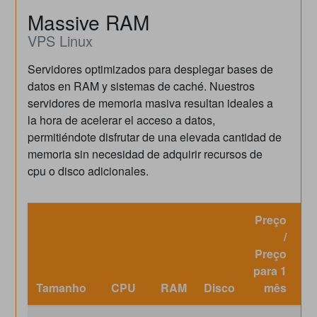
Massive RAM
VPS Linux
Servidores optimizados para desplegar bases de
datos en RAM y sistemas de caché. Nuestros
servidores de memoria masiva resultan ideales a
la hora de acelerar el acceso a datos,
permitiéndote disfrutar de una elevada cantidad de
memoria sin necesidad de adquirir recursos de
cpu o disco adicionales.
Preço
/
Preço
para 1
P
Tamanho
CPU
RAM
Disco
mês