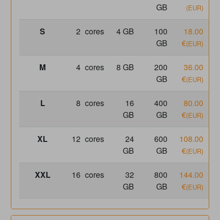
GB
(EUR)
S
2
cores
4 GB
100
18.00
1
GB
€
(EUR)
M
4
cores
8 GB
200
36.00
3
GB
€
(EUR)
L
8
cores
16
400
80.00
8
GB
GB
€
(EUR)
XL
12
cores
24
600
108.00
1
GB
GB
€
(EUR)
XXL
16
cores
32
800
144.00
1
GB
GB
€
(EUR)