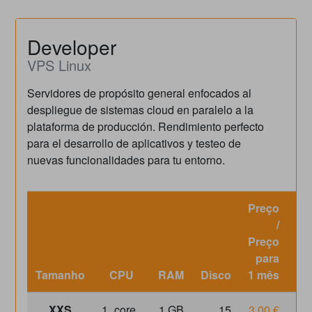
Developer
VPS Linux
Servidores de propósito general enfocados al
despliegue de sistemas cloud en paralelo a la
plataforma de producción. Rendimiento perfecto
para el desarrollo de aplicativos y testeo de
nuevas funcionalidades para tu entorno.
Preço
/
Preço
Pr
para
Tamanho
CPU
RAM
Disco
1 mês
XXS
1
core
1 GB
15
3.00 €
3