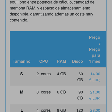
equilibrio entre potencia de cálculo, cantidad de
memoria RAM, y espacio de almacenamiento
disponible, garantizando además un coste muy
contenido.
Preço
/
Preço
Pr
para
Tamanho
CPU
RAM
Disco
1 mês
S
2
cores
4 GB
60
14.00
14
GB
€
€
(EUR)
(
M
3
cores
6 GB
90
21.00
21
GB
€
€
(EUR)
(
L
4
cores
8 GB
120
28.00
28